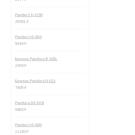
Pandect X-3190
29001
₽
Pandect IS-650
9540
₽
Брелок Pandora R-305L
2390
₽
Брелок Pandora D-022
7409
₽
Pandora DX-50 B
9480
₽
Pandect IS-600
11100
₽