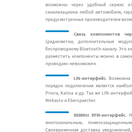
возможны через удобный сервис от
синализациина любой автомобиля, гар
предусмотренных производителем возмо
Связь компонентов чер
(радиометки, дополнительные моду
беспроводному Bluetooth-каналу. Это з
разместить компоненты можно в самом
проводам» невозможен.
LIN-интерфейс.
Возможна и
порядок подключения является наибол
Priora, Kalina и др. Так же LIN-интер
Webasto и Eberspaecher.
868MHz RFM-интерфейс.
На
многоканальным, помехозащищенны
Своевременная доставка уведомлений,