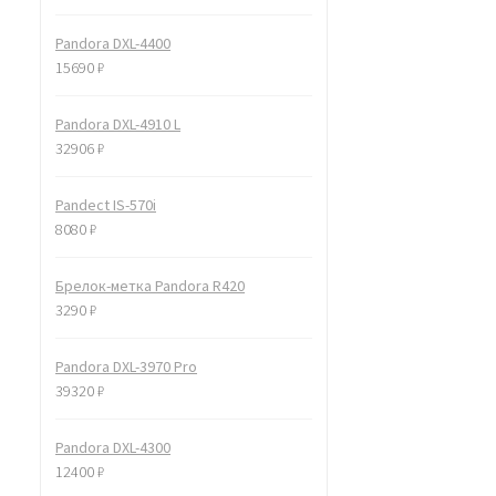
Pandora DXL-4400
15690
₽
Pandora DXL-4910 L
32906
₽
Pandect IS-570i
8080
₽
Брелок-метка Pandora R420
3290
₽
Pandora DXL-3970 Pro
39320
₽
Pandora DXL-4300
12400
₽