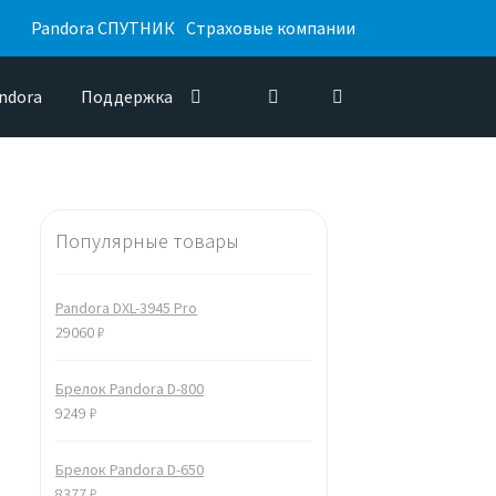
Pandora СПУТНИК
Страховые компании
ndora
Поддержка
Популярные товары
Pandora DXL-3945 Pro
29060
₽
Брелок Pandora D-800
9249
₽
Брелок Pandora D-650
8377
₽