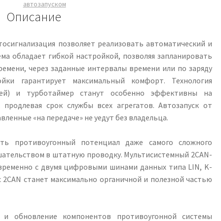
автозапуском
Описание
осигнализация позволяет реализовать автоматический и
ема обладает гибкой настройкой, позволяя запланировать
времени, через заданные интервалы времени или по заряду
ройки гарантирует максимальный комфорт. Технология
чей) и турботаймер станут особенно эффективны на
 продлевая срок службы всех агрегатов. Автозапуск от
вленные «на передаче» не уедут без владельца.
ть противоугонный потенциал даже самого сложного
ательством в штатную проводку. Мультисистемный 2CAN-
ременно с двумя цифровыми шинами данных типа LIN, K-
я с 2CAN станет максимально органичной и полезной частью
и обновление компонентов противоугонной системы