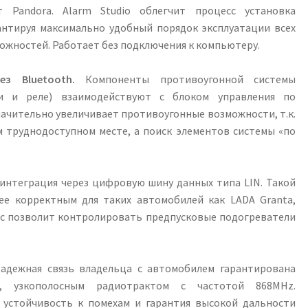
 Pandora. Alarm Studio облегчит процесс установка
антируя максимально удобный порядок эксплуатации всех
жностей. Работает без подключения к компьютеру.
ез Bluetooth.
Компоненты противоугонной системы
ли и реле) взаимодействуют с блоком управления по
начительно увеличивает противоугонные возможности, т.к.
 труднодоступном месте, а поиск элементов системы «по
нтеграция через цифровую шину данных типа LIN. Такой
ее корректным для таких автомобилей как LADA Granta,
фейс позволит контролировать предпусковые подогреватели
дежная связь владельца с автомобилем гарантирована
м, узкополосным радиотрактом с частотой 868MHz.
 устойчивость к помехам и гарантия высокой дальности