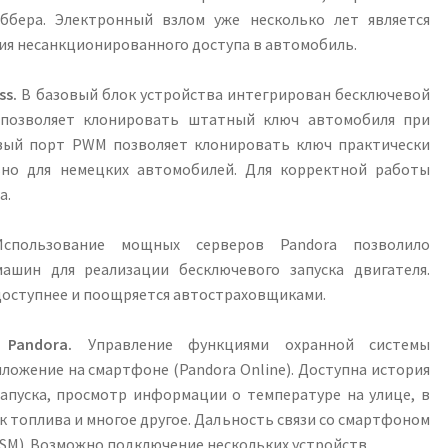
бера. Электронный взлом уже несколько лет является
ия несанкционированного доступа в автомобиль.
ss.
В базовый блок устройства интегрирован бесключевой
 позволяет клонировать штатный ключ автомобиля при
овый порт PWM позволяет клонировать ключ практически
ьно для немецких автомобилей. Для корректной работы
a.
пользование мощных серверов Pandora позволило
шин для реализации бесключевого запуска двигателя.
 доступнее и поощряется автостраховщиками.
Pandora.
Управление функциями охранной системы
ложение на смартфоне (Pandora Online). Доступна история
апуска, просмотр информации о температуре на улице, в
к топлива и многое другое. Дальность связи со смартфоном
SM). Возможно подключение нескольких устройств.