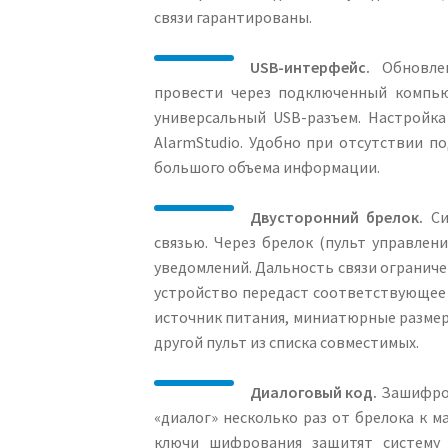
связи гарантированы.
USB-интерфейс.
Обновлен
провести через подключенный компью
универсальный USB-разъем. Настройка
AlarmStudio. Удобно при отсутствии п
большого объема информации.
Двусторонний брелок.
Си
связью. Через брелок (пульт управлен
уведомлений. Дальность связи ограничен
устройство передаст соответствующее 
источник питания, миниатюрные размер
другой пульт из списка совместимых.
Диалоговый код.
Зашифров
«диалог» несколько раз от брелока к 
ключи шифрования защитят систему 