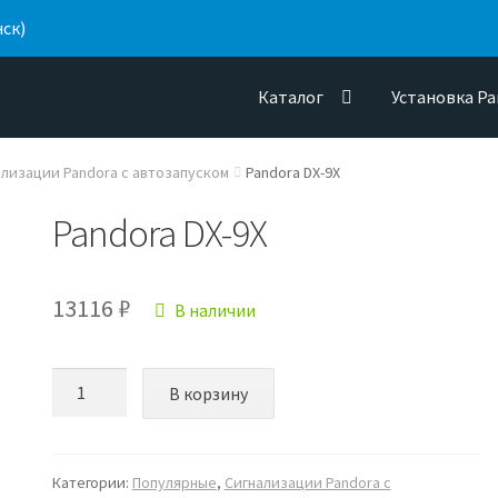
нск)
Каталог
Установка Pa
ализации Pandora с автозапуском
Pandora DX-9X
Pandora DX-9X
13116
₽
В наличии
Количество
В корзину
Pandora
DX-
9X
Категории:
Популярные
,
Сигнализации Pandora с