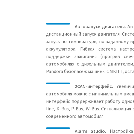
Автозапуск двигателя.
Авт
дистанционный запуск двигателя. Сист
запуск по температуре, по заданному 
аккумулятора. Гибкая система наст
поддержки зажигания (прогрев све
автомобилях с дизельным двигателем,
Pandora безопасен: машины с МКПП, оста
2CAN-интерфейс.
Увеличи
автомобиля можно с минимальным вмеш
интерфейс поддерживает работу однов
line, K-Bus, P-Bus, W-Bus. Сигнализаци
современного автомобиля.
Alarm Studio.
Настройка 