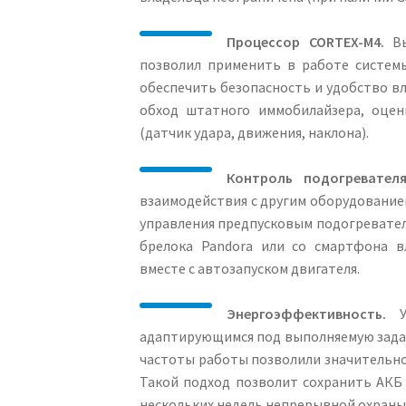
Процессор CORTEX-M4.
Вы
позволил применить в работе систем
обеспечить безопасность и удобство в
обход штатного иммобилайзера, оцен
(датчик удара, движения, наклона).
Контроль подогревателя
взаимодействия с другим оборудование
управления предпусковым подогревател
брелока Pandora или со смартфона в
вместе с автозапуском двигателя.
Энергоэффективность.
Ус
адаптирующимся под выполняемую задач
частоты работы позволили значительно
Такой подход позволит сохранить АКБ 
нескольких недель непрерывной охраны